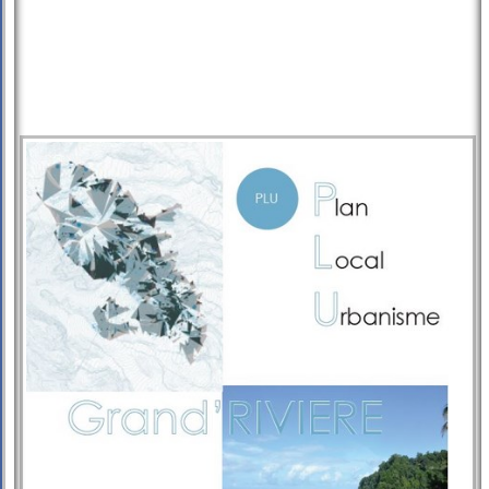
Les Photos
▼
Vidéo
▼